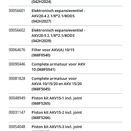
(042H2024)
00056601
Elektronisch expansieventiel -
AKV20-4 2.1/8*2.1/8ODS
(042H2027)
00056602
Elektronisch expansieventiel -
AKV20-5 2.1/8*2.1/8ODS
(042H2029)
00064676
Filter voor AKV(A) 10/15
(068F0540)
00090446
Complete armatuur voor AKV
10 (068F0541)
00081828
Complete armatuur voor
AKVA 10/15/20 en AKV 15/20
(068F5045)
00048949
Piston kit AKV15-1 incl. joint
(068F5265)
00031147
Piston kit AKV15-2 incl. joint
(068F5266)
00054048
Piston kit AKV15-3 incl. joint