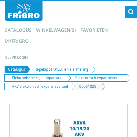
CATALOGUS
WINKELWAGEN(S)
FAVORIETEN
MYFRIGRO
NL
/
FR
LOGIN
Catalogus
Regelapparatuur en alarmering
Elektronische regelapparatuur
Elektronisch expansieventiel
AKV elektronisch expansieventiel
00081828