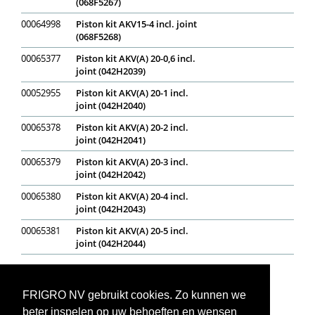
(068F5267)
00064998
Piston kit AKV15-4 incl. joint
(068F5268)
00065377
Piston kit AKV(A) 20-0,6 incl.
joint (042H2039)
00052955
Piston kit AKV(A) 20-1 incl.
joint (042H2040)
00065378
Piston kit AKV(A) 20-2 incl.
joint (042H2041)
00065379
Piston kit AKV(A) 20-3 incl.
joint (042H2042)
00065380
Piston kit AKV(A) 20-4 incl.
joint (042H2043)
00065381
Piston kit AKV(A) 20-5 incl.
joint (042H2044)
Op voorraad
In bestelling
Niet op voorraad
Voorraadweergave onder voorbehoud van verkoop
FRIGRO NV gebruikt cookies. Zo kunnen we
beter inspelen op uw behoeften en wensen