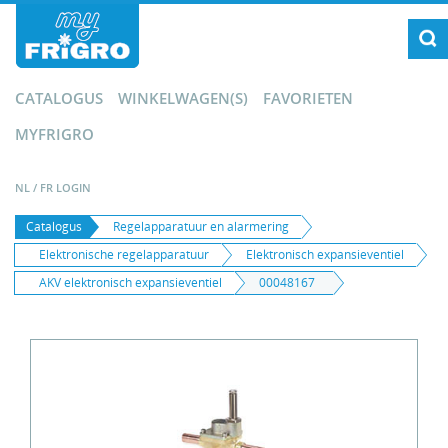
CATALOGUS
WINKELWAGEN(S)
FAVORIETEN
MYFRIGRO
NL
/
FR
LOGIN
Catalogus
Regelapparatuur en alarmering
Elektronische regelapparatuur
Elektronisch expansieventiel
AKV elektronisch expansieventiel
00048167