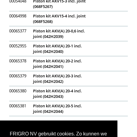
00054048
Piston kit AKV15-3 incl. joint
(068F5267)
00064998
Piston kit AKV15-4 incl. joint
(068F5268)
00065377
Piston kit AKV(A) 20-0,6 incl.
joint (042H2039)
00052955
Piston kit AKV(A) 20-1 incl.
joint (042H2040)
00065378
Piston kit AKV(A) 20-2 incl.
joint (042H2041)
00065379
Piston kit AKV(A) 20-3 incl.
joint (042H2042)
00065380
Piston kit AKV(A) 20-4 incl.
joint (042H2043)
00065381
Piston kit AKV(A) 20-5 incl.
joint (042H2044)
Op voorraad
In bestelling
Niet op voorraad
Voorraadweergave onder voorbehoud van verkoop
FRIGRO NV gebruikt cookies. Zo kunnen we