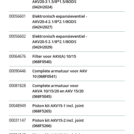
AKV20-3 1.5/8*1.5/8ODS
(042H2024)
00056601
Elektronisch expansieventiel -
AKV20-4 2.1/8*2.1/8ODS
(042H2027)
00056602
Elektronisch expansieventiel -
AKV20-5 2.1/8*2.1/8ODS
(042H2029)
00064676
Filter voor AKV(A) 10/15
(068F0540)
00090446
Complete armatuur voor AKV
10 (068F0541)
00081828
Complete armatuur voor
AKVA 10/15/20 en AKV 15/20
(068F5045)
00048949
Piston kit AKV15-1 incl. joint
(068F5265)
00031147
Piston kit AKV15-2 incl. joint
(068F5266)