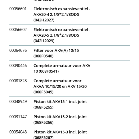
00056601
Elektronisch expansieventiel -
AKV20-4 2.1/8*2.1/8ODS
(042H2027)
00056602
Elektronisch expansieventiel -
AKV20-5 2.1/8*2.1/8ODS
(042H2029)
00064676
Filter voor AKV(A) 10/15
(068F0540)
00090446
Complete armatuur voor AKV
10 (068F0541)
00081828
Complete armatuur voor
AKVA 10/15/20 en AKV 15/20
(068F5045)
00048949
Piston kit AKV15-1 incl. joint
(068F5265)
00031147
Piston kit AKV15-2 incl. joint
(068F5266)
00054048
Piston kit AKV15-3 incl. joint
(068F5267)