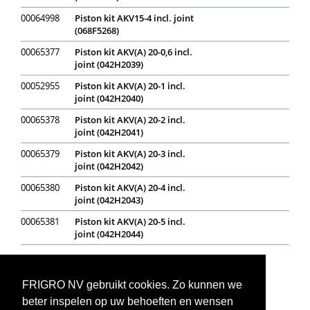
00064998
Piston kit AKV15-4 incl. joint
(068F5268)
00065377
Piston kit AKV(A) 20-0,6 incl.
joint (042H2039)
00052955
Piston kit AKV(A) 20-1 incl.
joint (042H2040)
00065378
Piston kit AKV(A) 20-2 incl.
joint (042H2041)
00065379
Piston kit AKV(A) 20-3 incl.
joint (042H2042)
00065380
Piston kit AKV(A) 20-4 incl.
joint (042H2043)
00065381
Piston kit AKV(A) 20-5 incl.
joint (042H2044)
Op voorraad
In bestelling
Niet op voorraad
Voorraadweergave onder voorbehoud van verkoop
FRIGRO NV gebruikt cookies. Zo kunnen we
beter inspelen op uw behoeften en wensen