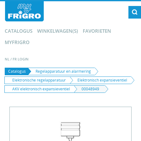
CATALOGUS
WINKELWAGEN(S)
FAVORIETEN
MYFRIGRO
NL
/
FR
LOGIN
Catalogus
Regelapparatuur en alarmering
Elektronische regelapparatuur
Elektronisch expansieventiel
AKV elektronisch expansieventiel
00048949