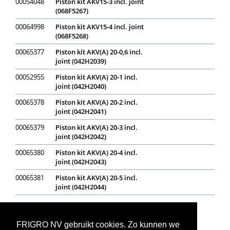
00054048
Piston kit AKV15-3 incl. joint
(068F5267)
00064998
Piston kit AKV15-4 incl. joint
(068F5268)
00065377
Piston kit AKV(A) 20-0,6 incl.
joint (042H2039)
00052955
Piston kit AKV(A) 20-1 incl.
joint (042H2040)
00065378
Piston kit AKV(A) 20-2 incl.
joint (042H2041)
00065379
Piston kit AKV(A) 20-3 incl.
joint (042H2042)
00065380
Piston kit AKV(A) 20-4 incl.
joint (042H2043)
00065381
Piston kit AKV(A) 20-5 incl.
joint (042H2044)
Op voorraad
In bestelling
Niet op voorraad
Voorraadweergave onder voorbehoud van verkoop
FRIGRO NV gebruikt cookies. Zo kunnen we