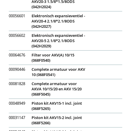
AKV20-3 1.5/8*1.5/8ODS
(042H2024)
00056601
Elektronisch expansieventiel -
AKV20-4 2.1/8*2.1/8ODS
(042H2027)
00056602
Elektronisch expansieventiel -
AKV20-5 2.1/8*2.1/8ODS
(042H2029)
00064676
Filter voor AKV(A) 10/15
(068F0540)
00090446
Complete armatuur voor AKV
10 (068F0541)
00081828
Complete armatuur voor
AKVA 10/15/20 en AKV 15/20
(068F5045)
00048949
Piston kit AKV15-1 incl. joint
(068F5265)
00031147
Piston kit AKV15-2 incl. joint
(068F5266)