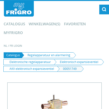
CATALOGUS
WINKELWAGEN(S)
FAVORIETEN
MYFRIGRO
NL
/
FR
LOGIN
Catalogus
Regelapparatuur en alarmering
Elektronische regelapparatuur
Elektronisch expansieventiel
AKV elektronisch expansieventiel
00051749