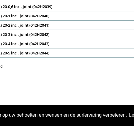
) 20-0,6 incl. joint (042H2039)
) 20-1 incl. joint (042H2040)
) 20-2 incl. joint (042H2041)
) 20-3 incl. joint (042H2042)
) 20-4 incl. joint (042H2043)
) 20-5 incl. joint (042H2044)
aad
 op uw behoeften en wensen en de surfervaring verbeteren.
Le