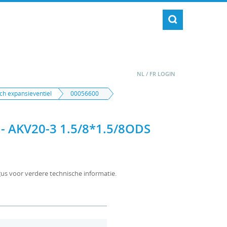
NL
/
FR
LOGIN
ch expansieventiel
00056600
 AKV20-3 1.5/8*1.5/8ODS
gus voor verdere technische informatie.