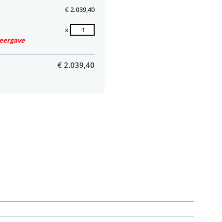
€ 2.039,40
x
weergave
€
2.039,40