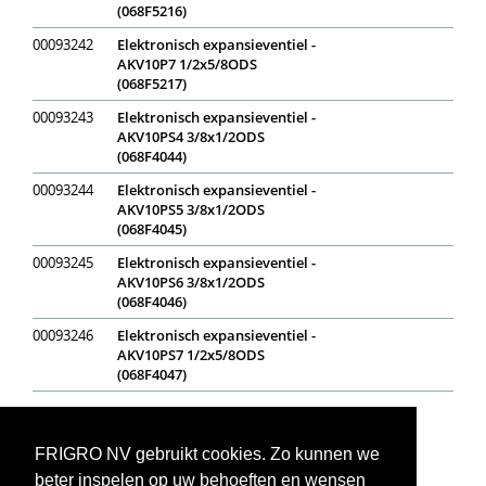
(068F5216)
00093242
Elektronisch expansieventiel -
AKV10P7 1/2x5/8ODS
(068F5217)
00093243
Elektronisch expansieventiel -
AKV10PS4 3/8x1/2ODS
(068F4044)
00093244
Elektronisch expansieventiel -
AKV10PS5 3/8x1/2ODS
(068F4045)
00093245
Elektronisch expansieventiel -
AKV10PS6 3/8x1/2ODS
(068F4046)
00093246
Elektronisch expansieventiel -
AKV10PS7 1/2x5/8ODS
(068F4047)
Op voorraad
In bestelling
Niet op voorraad
Voorraadweergave onder voorbehoud van verkoop
FRIGRO NV gebruikt cookies. Zo kunnen we
beter inspelen op uw behoeften en wensen