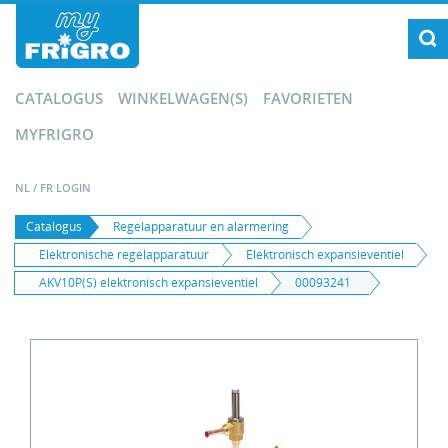
CATALOGUS
WINKELWAGEN(S)
FAVORIETEN
MYFRIGRO
NL
/
FR
LOGIN
Catalogus
Regelapparatuur en alarmering
Elektronische regelapparatuur
Elektronisch expansieventiel
AKV10P(S) elektronisch expansieventiel
00093241