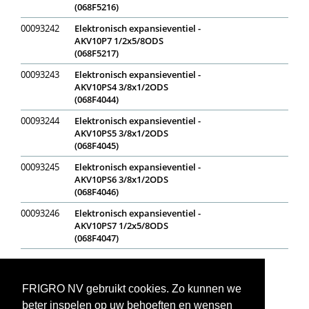
(068F5216)
00093242
Elektronisch expansieventiel -
AKV10P7 1/2x5/8ODS
(068F5217)
00093243
Elektronisch expansieventiel -
AKV10PS4 3/8x1/2ODS
(068F4044)
00093244
Elektronisch expansieventiel -
AKV10PS5 3/8x1/2ODS
(068F4045)
00093245
Elektronisch expansieventiel -
AKV10PS6 3/8x1/2ODS
(068F4046)
00093246
Elektronisch expansieventiel -
AKV10PS7 1/2x5/8ODS
(068F4047)
Op voorraad
In bestelling
Niet op voorraad
Voorraadweergave onder voorbehoud van verkoop
FRIGRO NV gebruikt cookies. Zo kunnen we
beter inspelen op uw behoeften en wensen