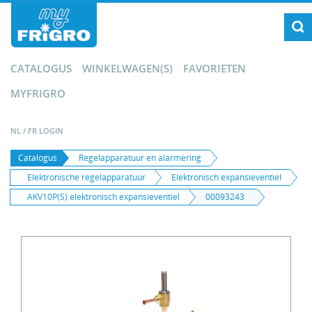
CATALOGUS
WINKELWAGEN(S)
FAVORIETEN
MYFRIGRO
NL
/
FR
LOGIN
Catalogus
Regelapparatuur en alarmering
Elektronische regelapparatuur
Elektronisch expansieventiel
AKV10P(S) elektronisch expansieventiel
00093243