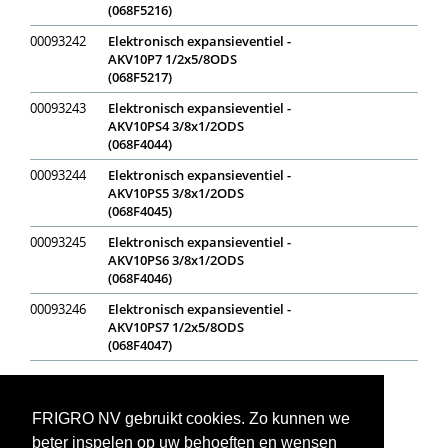
(068F5216)
00093242
Elektronisch expansieventiel -
AKV10P7 1/2x5/8ODS
(068F5217)
00093243
Elektronisch expansieventiel -
AKV10PS4 3/8x1/2ODS
(068F4044)
00093244
Elektronisch expansieventiel -
AKV10PS5 3/8x1/2ODS
(068F4045)
00093245
Elektronisch expansieventiel -
AKV10PS6 3/8x1/2ODS
(068F4046)
00093246
Elektronisch expansieventiel -
AKV10PS7 1/2x5/8ODS
(068F4047)
Op voorraad
In bestelling
Niet op voorraad
Voorraadweergave onder voorbehoud van verkoop
FRIGRO NV gebruikt cookies. Zo kunnen we
beter inspelen op uw behoeften en wensen