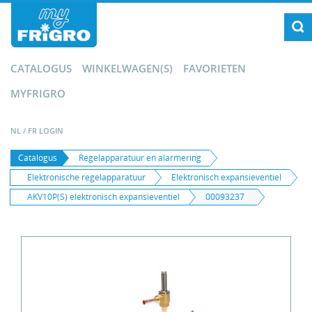
CATALOGUS
WINKELWAGEN(S)
FAVORIETEN
MYFRIGRO
NL
/
FR
LOGIN
Catalogus
Regelapparatuur en alarmering
Elektronische regelapparatuur
Elektronisch expansieventiel
AKV10P(S) elektronisch expansieventiel
00093237