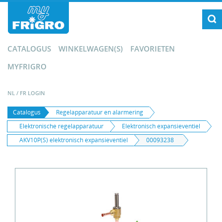
CATALOGUS
WINKELWAGEN(S)
FAVORIETEN
MYFRIGRO
NL
/
FR
LOGIN
Catalogus
Regelapparatuur en alarmering
Elektronische regelapparatuur
Elektronisch expansieventiel
AKV10P(S) elektronisch expansieventiel
00093238