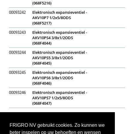
(068F5216)
00093242
Elektronisch expansieventiel -
AKV10P7 1/2x5/8ODS
(068F5217)
00093243
Elektronisch expansieventiel -
AKV10PS4 3/8x1/2ODS
(068F4044)
00093244
Elektronisch expansieventiel -
AKV10PS5 3/8x1/2ODS
(068F4045)
00093245
Elektronisch expansieventiel -
AKV10PS6 3/8x1/2ODS
(068F4046)
00093246
Elektronisch expansieventiel -
AKV10PS7 1/2x5/8ODS
(068F4047)
Op voorraad
In bestelling
Niet op voorraad
Voorraadweergave onder voorbehoud van verkoop
FRIGRO NV gebruikt cookies. Zo kunnen we
beter inspelen op uw behoeften en wensen