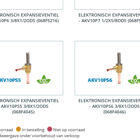
TRONISCH EXPANSIEVENTIEL
ELEKTRONISCH EXPANSIEVE
10P6 3/8X1/2ODS (068F5216)
- AKV10P7 1/2X5/8ODS (068F
TRONISCH EXPANSIEVENTIEL
ELEKTRONISCH EXPANSIEVE
- AKV10PS5 3/8X1/2ODS
- AKV10PS6 3/8X1/2ODS
(068F4045)
(068F4046)
oorraad
In bestelling
Niet op voorraad
dweergave onder voorbehoud van verkoop