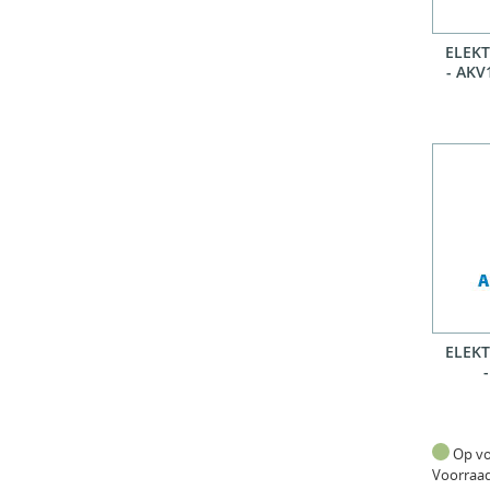
ELEK
- AKV
ELEK
Op v
Voorraa