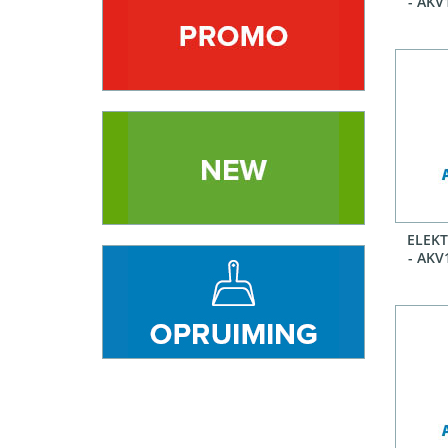
- AKV
ELEK
- AKV