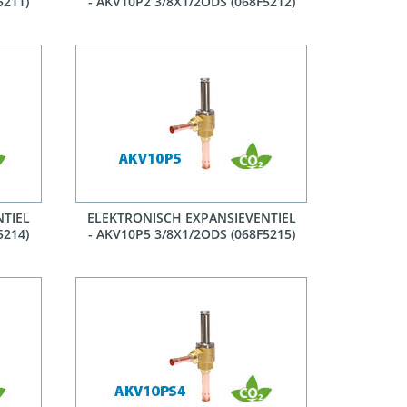
5211)
- AKV10P2 3/8X1/2ODS (068F5212)
NTIEL
ELEKTRONISCH EXPANSIEVENTIEL
5214)
- AKV10P5 3/8X1/2ODS (068F5215)