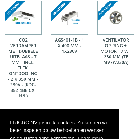
CO2
AGS401-1B - 1
VENTILATOR
VERDAMPER
X 400 MM -
OP RING +
MET DUBBELE
1X230V
MOTOR - 7 W -
UITBLAAS - 7
230 MM (TF
MM - INCL.
MV7W230A)
ELEK.
ONTDOOIING
- 2 X 350 MM -
230V - (KDC-
352-4BE-CX-
N/L)
Op voorraad
In bestelling
Niet op voorraad
Voorraadweergave onder voorbehoud van verkoop
FRIGRO NV gebruikt cookies. Zo kunnen we
beter inspelen op uw behoeften en wensen
en de surfervaring verbeteren.
Learn more