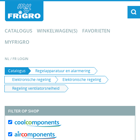
CATALOGUS
WINKELWAGEN(S)
FAVORIETEN
MYFRIGRO
NL
/
FR
LOGIN
Catalogus
Regelapparatuur en alarmering
Elektronische regeling
Elektronische regeling
Regeling ventilatorsnelheid
FILTER OP SHOP