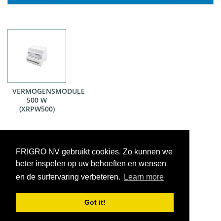
VERMOGENSMODULE
500 W
(XRPW500)
Op voorraad
In bestelling
Niet op voorraad
Voorraadweergave onder voorbehoud van verkoop
FRIGRO NV gebruikt cookies. Zo kunnen we
beter inspelen op uw behoeften en wensen
en de surfervaring verbeteren.
Learn more
Got it!