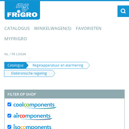
CATALOGUS
WINKELWAGEN(S)
FAVORIETEN
MYFRIGRO
NL
/
FR
LOGIN
Catalogus
Regelapparatuur en alarmering
Elektronische regeling
FILTER OP SHOP