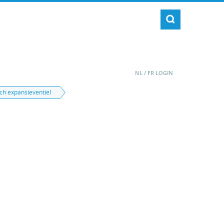
NL
/
FR
LOGIN
ch expansieventiel