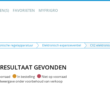
N(S)
FAVORIETEN
MYFRIGRO
ronische regelapparatuur
Elektronisch expansieventiel
CX2 elektronis
 RESULTAAT GEVONDEN
oorraad
In bestelling
Niet op voorraad
dweergave onder voorbehoud van verkoop