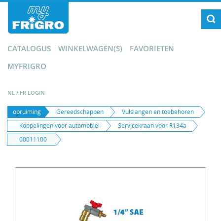
CATALOGUS
WINKELWAGEN(S)
FAVORIETEN
MYFRIGRO
NL
/
FR
LOGIN
opruiming
Gereedschappen
Vulslangen en toebehoren
Koppelingen voor automobiel
Servicekraan voor R134a
00011100