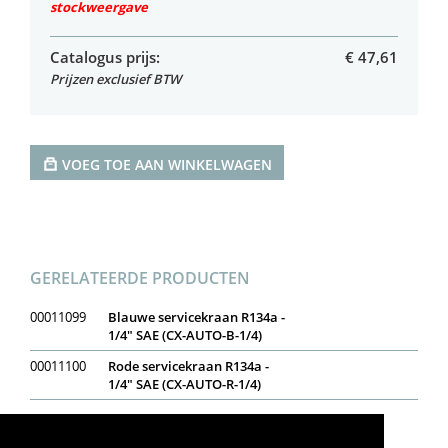
stockweergave
Catalogus prijs:
€
47,61
Prijzen exclusief BTW
VOEG TOE AAN WINKELWAGEN
GERELATEERDE PRODUCTEN
00011099
Blauwe servicekraan R134a -
1/4" SAE (CX-AUTO-B-1/4)
00011100
Rode servicekraan R134a -
1/4" SAE (CX-AUTO-R-1/4)
Op voorraad
In bestelling
Niet op voorraad
Voorraadweergave onder voorbehoud van verkoop