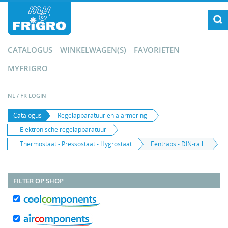
CATALOGUS
WINKELWAGEN(S)
FAVORIETEN
MYFRIGRO
NL
/
FR
LOGIN
Catalogus
Regelapparatuur en alarmering
Elektronische regelapparatuur
Thermostaat - Pressostaat - Hygrostaat
Eentraps - DIN-rail
FILTER OP SHOP