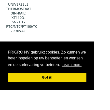
UNIVERSELE
THERMOSTAAT
DIN-RAIL:
XT110D-
5N2TU -
PTC/NTC/PT100/TC
- 230VAC
Op voorraad
In bestelling
Niet op voorraad
Voorraadweergave onder voorbehoud van verkoop
FRIGRO NV gebruikt cookies. Zo kunnen we
beter inspelen op uw behoeften en wensen
en de surfervaring verbeteren.
Learn more
Got it!
VOORWAARDEN
CONTACT
|
Copyright © 2026 FRIGRO. Alle rechten voorbehouden.