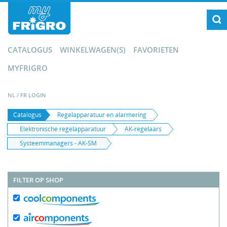
CATALOGUS
WINKELWAGEN(S)
FAVORIETEN
MYFRIGRO
NL
/
FR
LOGIN
Catalogus
Regelapparatuur en alarmering
Elektronische regelapparatuur
AK-regelaars
Systeemmanagers - AK-SM
FILTER OP SHOP